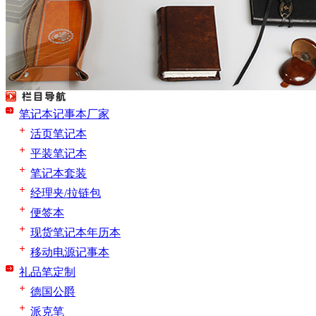
广州记事本定做
笔记本记事本厂家
null
活页笔记本
平装笔记本
笔记本套装
经理夹/拉链包
便签本
现货笔记本年历本
移动电源记事本
礼品笔定制
德国公爵
派克笔